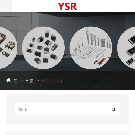
집
제품
HTCC 기계