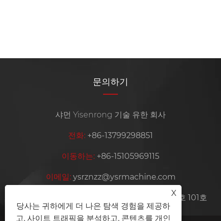
문의하기
샤먼 Yisenrong 기술 유한 회사
전화:
+86-13799298851
이동하는:
+86-15105969115
이메일:
ysrznzz@ysrmachine.com
X
주소:
중국 푸젠성 샤먼시 하이창구 신징로 35-6호 101호
당사는 귀하에게 더 나은 탐색 경험을 제공하
고, 사이트 트래픽을 분석하고, 콘텐츠를 개인