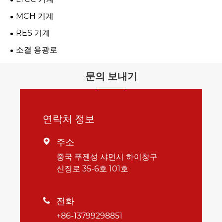
MCH 기계
RES 기계
소결 용광로
문의 보내기
연락처 정보
주소

중국 푸젠성 샤먼시 하이창구
신징로 35-6호 101호
전화

+86-13799298851