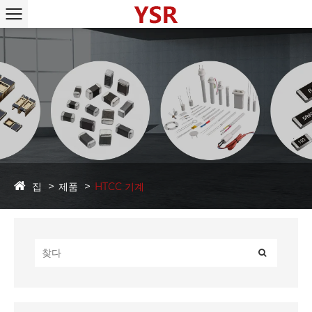
집
제품
HTCC 기계