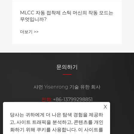
MLCC 자동 접착제 스틱 머신의 작동 모드는
무엇입니까?
더보기 >>
문의하기
샤먼 Yisenrong 기술 유한 회사
전화:
+86-13799298851
X
이동하는:
+86-15105969115
당사는 귀하에게 더 나은 탐색 경험을 제공하
고, 사이트 트래픽을 분석하고, 콘텐츠를 개인
이메일:
ysrznzz@ysrmachine.com
화하기 위해 쿠키를 사용합니다. 이 사이트를