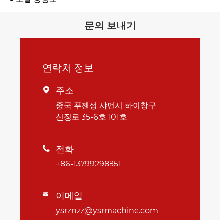
문의 보내기
연락처 정보
주소

중국 푸젠성 샤먼시 하이창구
신징로 35-6호 101호
전화

+86-13799298851
이메일

ysrznzz@ysrmachine.com