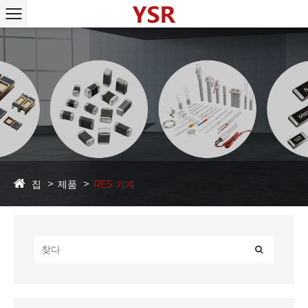
집
제품
RES 기계